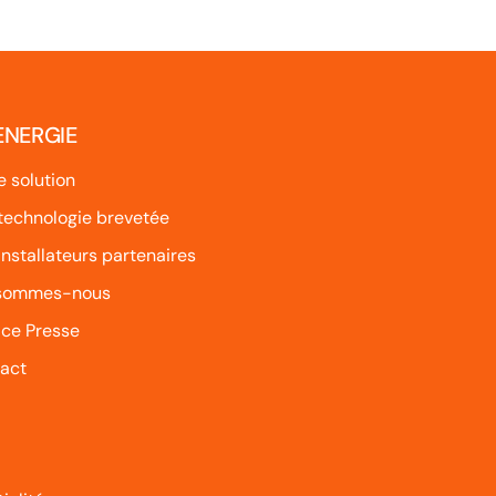
 ENERGIE
e solution
technologie brevetée
installateurs partenaires
 sommes-nous
ce Presse
act